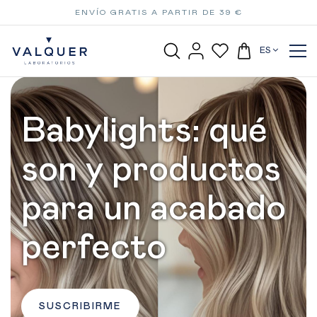
ENVÍO GRATIS A PARTIR DE 39 €
ES
Babylights: qué
son y productos
para un acabado
perfecto
SUSCRIBIRME