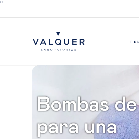
"
"
TIE
Bombas de
para una