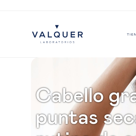
TIE
Cabello gr
puntas sec