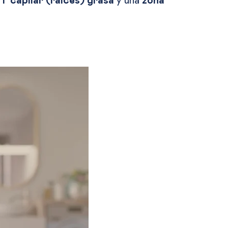
T capilar (raíces) grasa
y una
zona