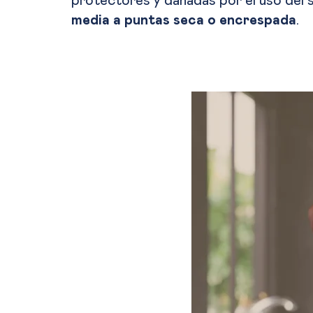
protectores y dañadas por el uso del 
media a puntas seca o encrespada
.