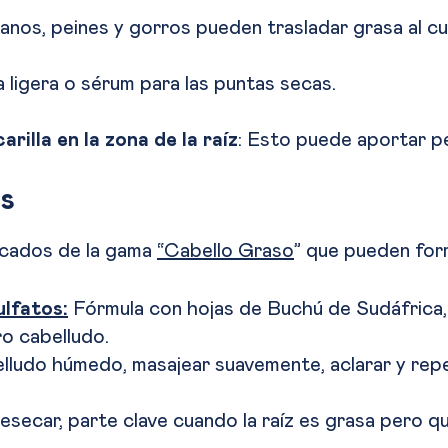
manos, peines y gorros pueden trasladar grasa al c
la ligera o sérum para las puntas secas.
rilla en la zona de la raíz
: Esto puede aportar pe
os
cados de la gama
“Cabello Graso
” que pueden for
lfatos:
Fórmula con hojas de Buchú de Sudáfrica,
ro cabelludo.
ludo húmedo, masajear suavemente, aclarar y repet
resecar, parte clave cuando la raíz es grasa pero q