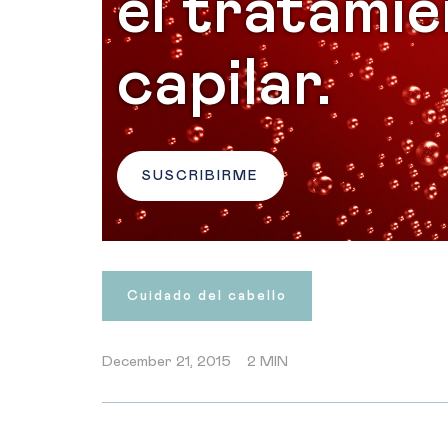
el tratami
capilar.
SUSCRIBIRME
Cuidado del cabello
December 21, 2015
2 MIN