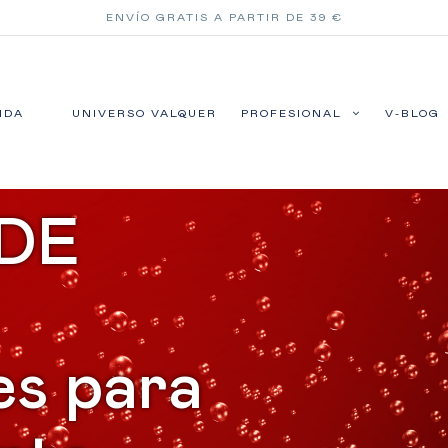
ENVÍO GRATIS A PARTIR DE 39 €
NDA
UNIVERSO VALQUER
PROFESIONAL
V-BLOG
DE
es para