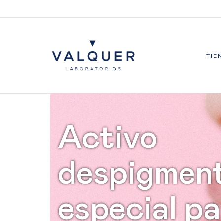
TIE
Activo
despigmen
especial p