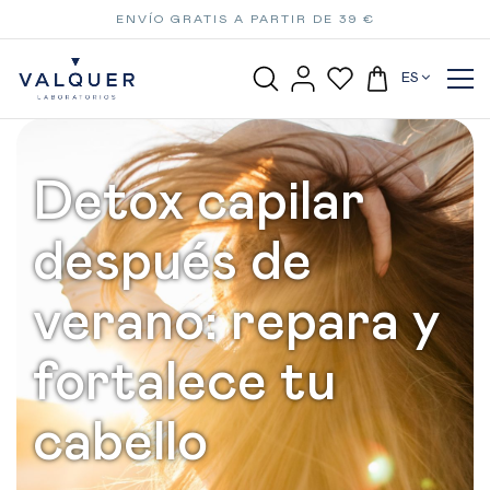
ENVÍO GRATIS A PARTIR DE 39 €
ES
Detox capilar
después de
verano: repara y
fortalece tu
cabello