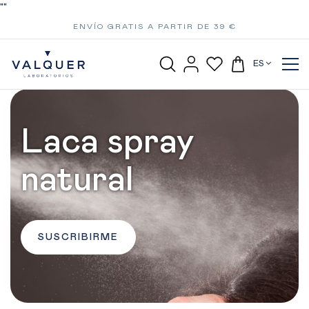
"
"
ENVÍO GRATIS A PARTIR DE 39 €
ES
Laca spray
natural
SUSCRIBIRME