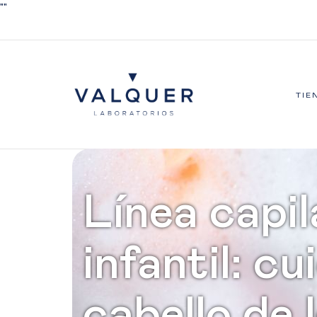
"
"
TIE
Línea capil
infantil: cu
cabello de 