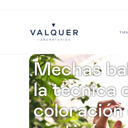
TIE
Mechas ba
la técnica 
coloración