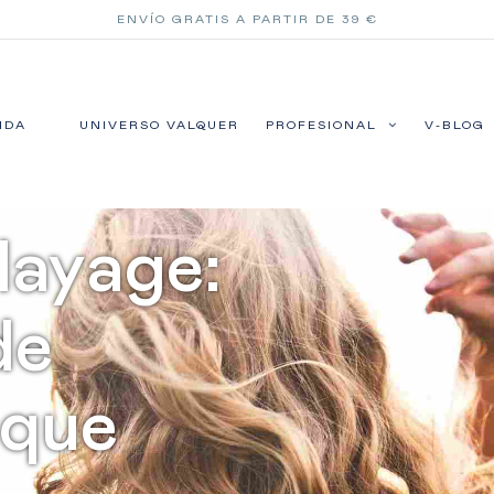
ENVÍO GRATIS A PARTIR DE 39 €
NDA
UNIVERSO VALQUER
PROFESIONAL
V-BLOG
layage:
de
 que