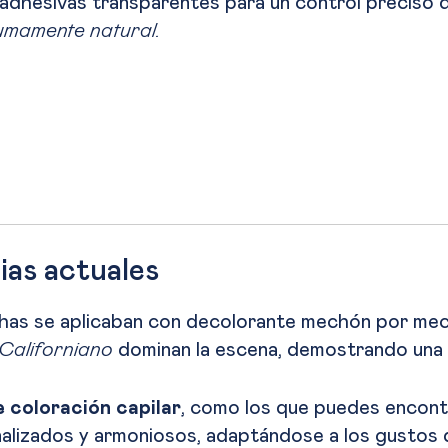
ras adhesivas transparentes para un control preciso
umamente natural.
ias actuales
has se aplicaban con decolorante mechón por mech
 Californiano
dominan la escena, demostrando una p
 coloración capilar
, como los que puedes encont
nalizados y armoniosos, adaptándose a los gustos d