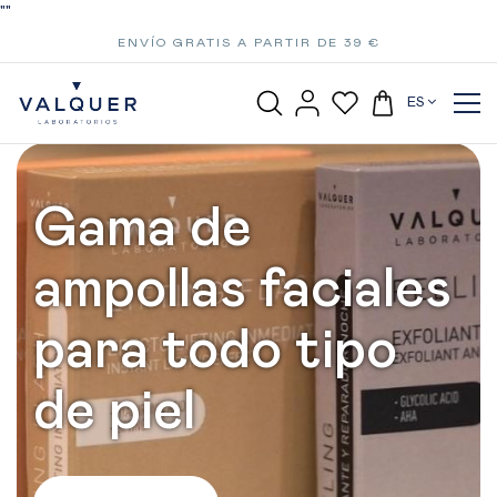
"
"
ENVÍO GRATIS A PARTIR DE 39 €
ES
Gama de
ampollas faciales
para todo tipo
de piel