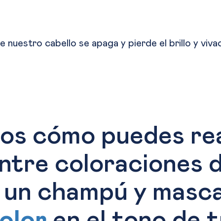
e nuestro cabello se apaga y pierde el brillo y viv
s cómo puedes reav
entre coloraciones 
 un champú y mascar
olor
en el tono de t