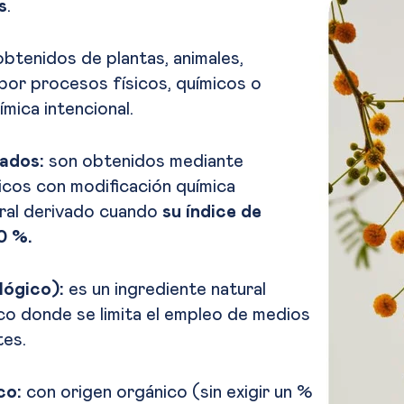
s
.
btenidos de plantas, animales,
por procesos físicos, químicos o
ímica intencional.
vados:
son obtenidos mediante
icos con modificación química
ural derivado cuando
su índice de
0 %.
lógico):
es un ingrediente natural
co donde se limita el empleo de medios
tes.
co:
con origen orgánico (sin exigir un %