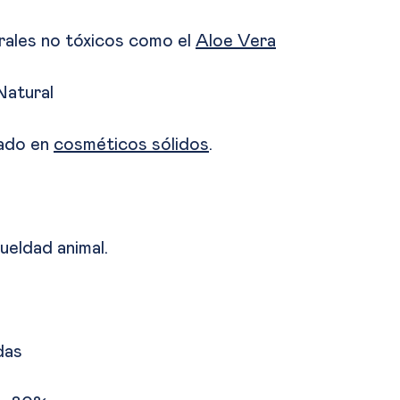
rales no tóxicos como el
Aloe Vera
Natural
sado en
cosméticos sólidos
.
eldad animal.
das