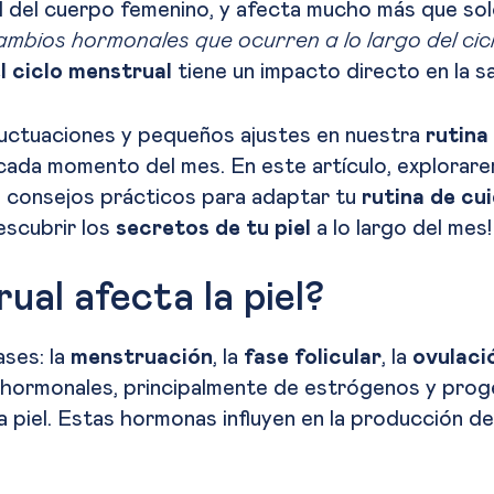
l del cuerpo femenino, y afecta mucho más que sol
ambios hormonales que ocurren a lo largo del cic
l ciclo menstrual
tiene un impacto directo en la sal
luctuaciones y pequeños ajustes en nuestra
rutina
 cada momento del mes. En este artículo, explorar
 consejos prácticos para adaptar tu
rutina de cu
escubrir los
secretos de tu piel
a lo largo del mes!
ual afecta la piel?
ses: la
menstruación
, la
fase folicular
, la
ovulaci
hormonales, principalmente de estrógenos y prog
a piel. Estas hormonas influyen en la producción de s