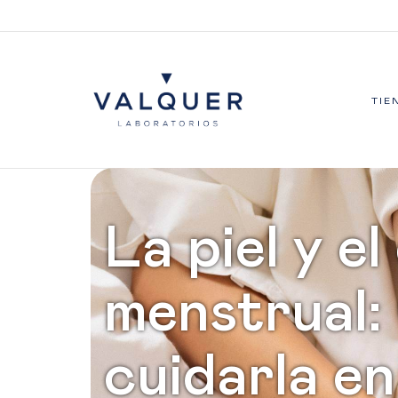
TIE
La piel y el
menstrual
cuidarla e