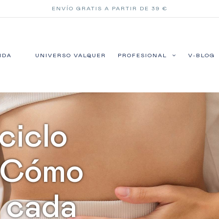
ENVÍO GRATIS A PARTIR DE 39 €
NDA
UNIVERSO VALQUER
PROFESIONAL
V-BLOG
 ciclo
: Cómo
n cada